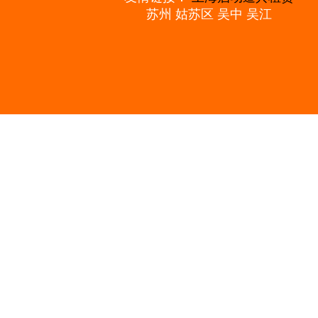
苏州
姑苏区
吴中
吴江