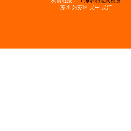
友情链接：
上海启动道具租赁
苏州
姑苏区
吴中
吴江