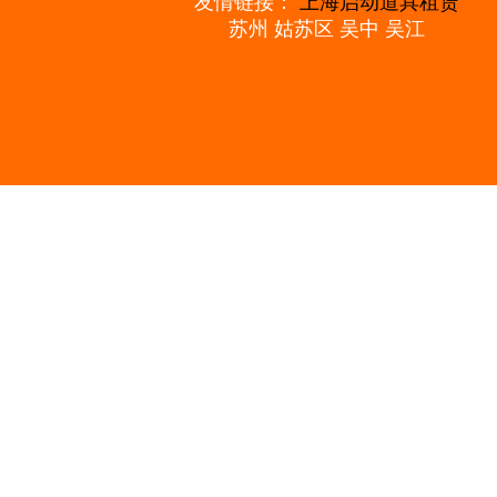
友情链接：
上海启动道具租赁
苏州
姑苏区
吴中
吴江